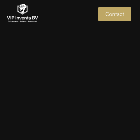
Contact
4.5/5 reviews
Dakwerken &
asbestsanering
Mechelen
Jouw experts in betrouwbare dakwerken en veilige
asbestsanering in Mechelen.
+25 jaar ervaring
+15 actieve teamleden & gespecialiseerde aannemers